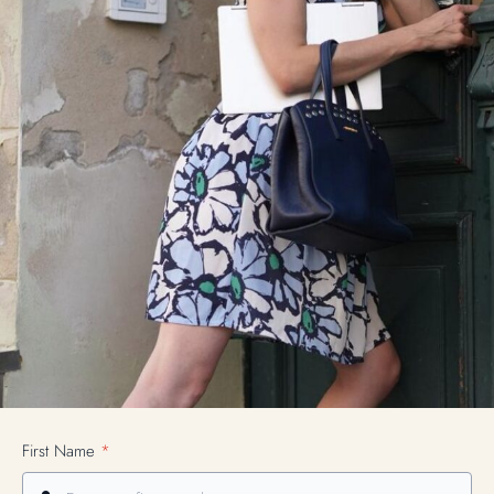
First Name
*